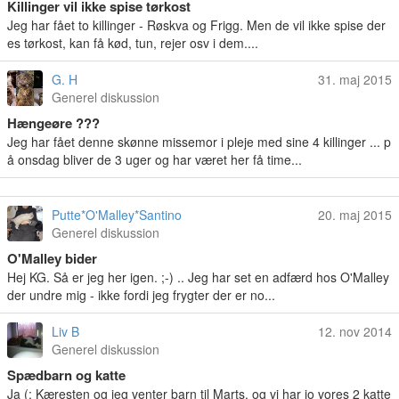
Killinger vil ikke spise tørkost
Jeg har fået to killinger - Røskva og Frigg. Men de vil ikke spise der
es tørkost, kan få kød, tun, rejer osv i dem....
G. H
31. maj 2015
Generel diskussion
Hængeøre ???
Jeg har fået denne skønne missemor i pleje med sine 4 killinger ... p
å onsdag bliver de 3 uger og har været her få time...
Putte*O'Malley*Santino
20. maj 2015
Generel diskussion
O'Malley bider
Hej KG. Så er jeg her igen. ;-) .. Jeg har set en adfærd hos O'Malley
der undre mig - ikke fordi jeg frygter der er no...
Liv B
12. nov 2014
Generel diskussion
Spædbarn og katte
Ja (: Kæresten og jeg venter barn til Marts, og vi har jo vores 2 katte