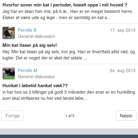
Hvorfor sover min kat i perioder, heeelt oppe i mit hoved ?
Jeg har en skøn han mis, på 6 år.. Han er en meget bestemt herre.
Elsker at være ude og lege - men er samtidig en kat s...
Pernille B
17. sep 2013
Generel diskussion
Min kat tisser på sig selv!
Hej. Min kat tisser på sig selv, tror jeg. Han er ihvertfald altid våd, og
lugter. Det er noget der er sket det sidste ...
Pernille M
24. aug 2013
Generel diskussion
Hunkat i løbetid hankat væk??
vi har hos os 2 killinger på godt 5 måneder den ener er en hunkilling
som skal striliseres nu her ved første løbe...
Forrige
Næste
1 af 5