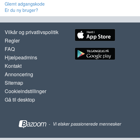
Glemt adgangskode
Er du ny bruger?
Vilkår og privatlivspolitik
Regler
FAQ
Hjælpeadmins
Kontakt
Annoncering
Sitemap
Cookieindstillinger
Gå til desktop
-
Vi elsker passionerede mennesker