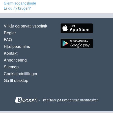
Glemt adgangskode
Er du ny bruger?
Vilkår og privatlivspolitik
Regler
FAQ
Hjælpeadmins
Kontakt
Annoncering
Sitemap
Cookieindstillinger
Gå til desktop
-
Vi elsker passionerede mennesker