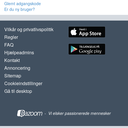
Glemt adgangskode
Er du ny bruger?
Vilkår og privatlivspolitik
Regler
FAQ
Hjælpeadmins
Kontakt
Annoncering
Sitemap
Cookieindstillinger
Gå til desktop
-
Vi elsker passionerede mennesker