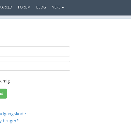
MARKED
FORUM
BLOG
MERE
k mig
nd
adgangskode
y bruger?