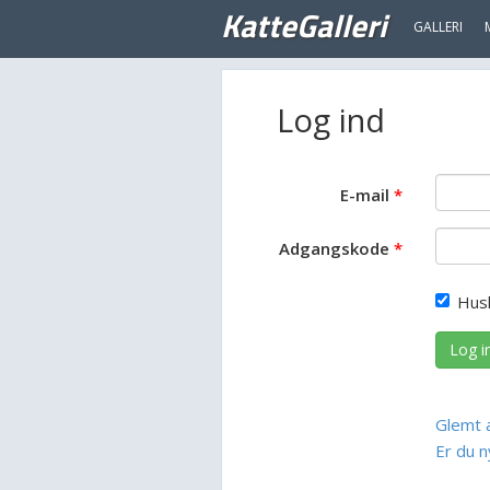
KatteGalleri
GALLERI
Log ind
E-mail
Adgangskode
Hus
Log i
Glemt 
Er du n