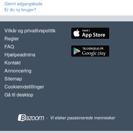
Glemt adgangskode
Er du ny bruger?
Vilkår og privatlivspolitik
Regler
FAQ
Hjælpeadmins
Kontakt
Annoncering
Sitemap
Cookieindstillinger
Gå til desktop
-
Vi elsker passionerede mennesker