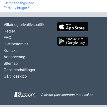
Glemt adgangskode
Er du ny bruger?
Vilkår og privatlivspolitik
Regler
FAQ
Hjælpeadmins
Kontakt
Annoncering
Sitemap
Cookieindstillinger
Gå til desktop
-
Vi elsker passionerede mennesker