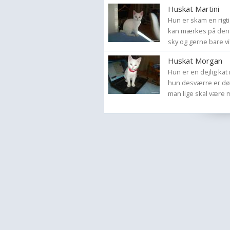
Huskat Martini
Hun er skam en rigtig
kan mærkes på den 
sky og gerne bare vil
Huskat Morgan
Hun er en dejlig kat
hun desværre er døv
man lige skal være