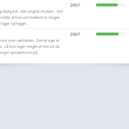
2007
 dejlig kat , den yngste i kuldet .. Det
måde at hun ind imellem er meget
 ligge og hygge...
2007
 med sine særheder.. Det vil sige at
 , så hun tager meget af min tid da
 meget opmærksom på...