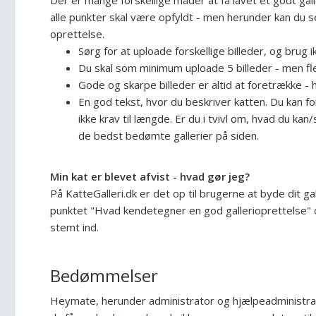
Der er mange forskellige måder at få lavet et godt gall
alle punkter skal være opfyldt - men herunder kan du se
oprettelse.
Sørg for at uploade forskellige billeder, og brug
Du skal som minimum uploade 5 billeder - men f
Gode og skarpe billeder er altid at foretrække -
En god tekst, hvor du beskriver katten. Du kan for
ikke krav til længde. Er du i tvivl om, hvad du kan/
de bedst bedømte gallerier på siden.
Min kat er blevet afvist - hvad gør jeg?
På KatteGalleri.dk er det op til brugerne at byde dit ga
punktet "Hvad kendetegner en god gallerioprettelse" og 
stemt ind.
Bedømmelser
Heymate, herunder administrator og hjælpeadministrat