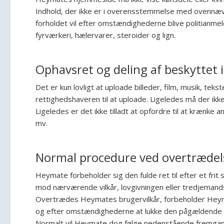
Indhold, der ikke er i overensstemmelse med ovennævnte 
forholdet vil efter omstændighederne blive politianmeldt
fyrværkeri, hælervarer, steroider og lign.
Ophavsret og deling af beskyttet 
Det er kun lovligt at uploade billeder, film, musik, tekst
rettighedshaveren til at uploade. Ligeledes må der ikk
Ligeledes er det ikke tilladt at opfordre til at krænke
mv.
Normal procedure ved overtrædel
Heymate forbeholder sig den fulde ret til efter et fri
mod nærværende vilkår, lovgivningen eller tredjemand
Overtrædes Heymates brugervilkår, forbeholder Heymate 
og efter omstændighederne at lukke den pågældende 
Normalt vil Heymate dog følge nedenstående fremga