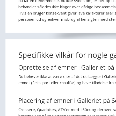
du får en bedømmelse, du ikke synes om, er det op til d
behandler således ikke klager over dårlige bedømmels
Hvis en bruger konsekvent giver lave karakterer el
personen ud og enhver misbrug af hensigten med ste
Specifikke vilkår for nogle ga
Oprettelse af emner i Galleriet på 
Du behøver ikke at være ejer af det du lægger i Galleriet 
emnet (f.eks. part eller chauffør) og have tilladelse fra 
Placering af emner i Galleriet på 
Crossere, Quadbikes, ATV'er med 150cc og derover samt
betegnelsen på registreringsattesten er "Motorcykel".