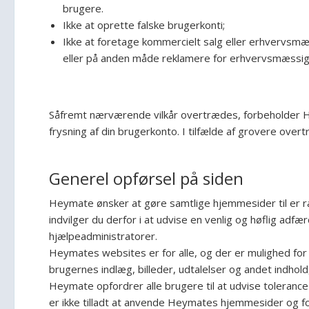
brugere.
Ikke at oprette falske brugerkonti;
Ikke at foretage kommercielt salg eller erhvervsmæs
eller på anden måde reklamere for erhvervsmæssige
Såfremt nærværende vilkår overtrædes, forbeholder He
frysning af din brugerkonto. I tilfælde af grovere over
Generel opførsel på siden
Heymate ønsker at gøre samtlige hjemmesider til er r
indvilger du derfor i at udvise en venlig og høflig a
hjælpeadministratorer.
Heymates websites er for alle, og der er mulighed for 
brugernes indlæg, billeder, udtalelser og andet indho
Heymate opfordrer alle brugere til at udvise tolerance
er ikke tilladt at anvende Heymates hjemmesider og fora