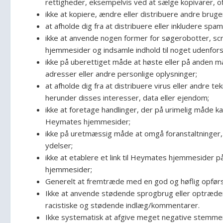
rettigheder, eksempelvis ved at sælge kopivarer, off
ikke at kopiere, ændre eller distribuere andre bruge
at afholde dig fra at distribuere eller inkludere sp
ikke at anvende nogen former for søgerobotter, scra
hjemmesider og indsamle indhold til noget udenfors
ikke på uberettiget måde at høste eller på anden m
adresser eller andre personlige oplysninger;
at afholde dig fra at distribuere virus eller andre
herunder disses interesser, data eller ejendom;
ikke at foretage handlinger, der på urimelig måde ka
Heymates hjemmesider;
ikke på uretmæssig måde at omgå foranstaltninger, 
ydelser;
ikke at etablere et link til Heymates hjemmesider p
hjemmesider;
Generelt at fremtræde med en god og høflig opførs
Ikke at anvende stødende sprogbrug eller optræden i
racistiske og stødende indlæg/kommentarer.
Ikke systematisk at afgive meget negative stemmer