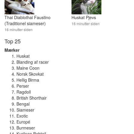
Thai Diablothai Faustino
Huskat Pjevs
(Traditionel siameser)
16 minutter siden
16 minutter siden
Top 25
Mærker
Huskat
Blanding af racer
Maine Coon
Norsk Skovkat
Hellig Birma
Perser
Ragdoll
British Shorthair
Bengal
Siameser
Exotic
Europé
Burmeser
Kurilean Bobtail