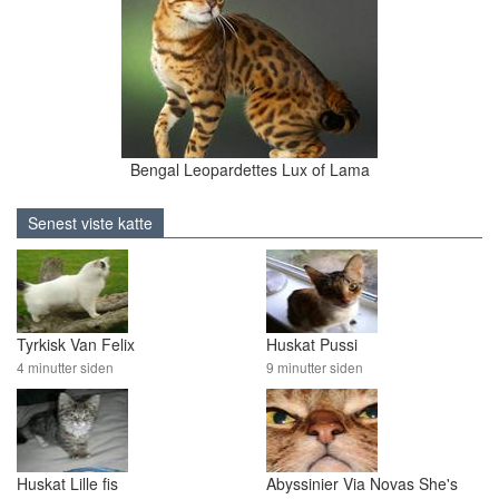
Bengal Leopardettes Lux of Lama
Senest viste katte
Tyrkisk Van Felix
Huskat Pussi
4 minutter siden
9 minutter siden
Huskat Lille fis
Abyssinier Via Novas She's