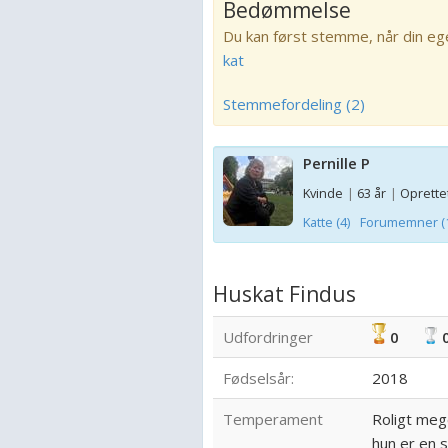
Bedømmelse
Du kan først stemme, når din eg
kat
Stemmefordeling (2)
Pernille P
Kvinde
|
63 år
|
Oprettet
Katte (4)
Forumemner (
Huskat Findus
Udfordringer
0
Fødselsår:
2018
Temperament
Roligt mege
hun er en s