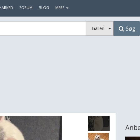
MARKED
FORUM
BLOG
MERE
Søg
Galleri
Anbe