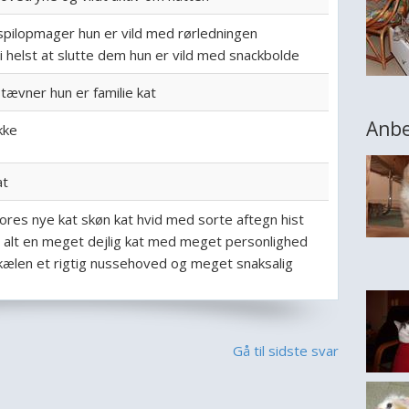
spilopmager hun er vild med rørledningen
i helst at slutte dem hun er vild med snackbolde
tævner hun er familie kat
Anbe
kke
at
ores nye kat skøn kat hvid med sorte aftegn hist
 i alt en meget dejlig kat med meget personlighed
ælen et rigtig nussehoved og meget snaksalig
Gå til sidste svar