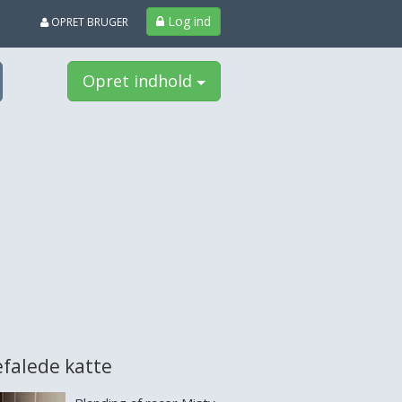
Log ind
OPRET BRUGER
Opret indhold
falede katte