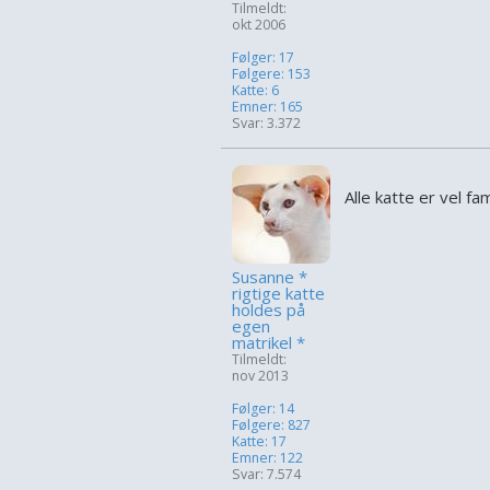
Tilmeldt:
okt 2006
Følger: 17
Følgere: 153
Katte: 6
Emner: 165
Svar: 3.372
Alle katte er vel fa
Susanne *
rigtige katte
holdes på
egen
matrikel *
Tilmeldt:
nov 2013
Følger: 14
Følgere: 827
Katte: 17
Emner: 122
Svar: 7.574