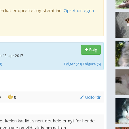
en kat er oprettet og stemt ind.
Opret din egen
Følg
: 13. apr 2017
1)
Følger (23)
Følgere (5)
0
0
Udfordr
t kælen kat lidt sinert det hele er nyt for hende
ovetryne og vildt aktiv om natten