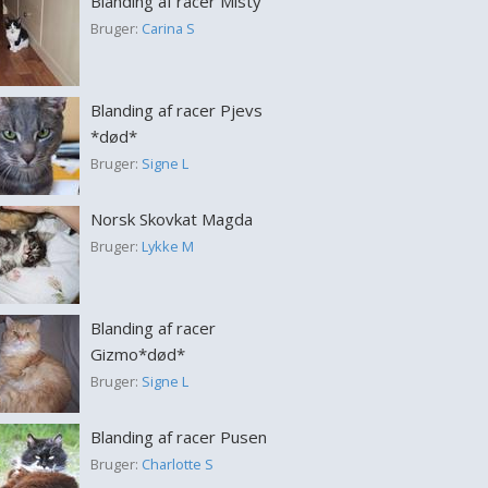
Blanding af racer Misty
Bruger:
Carina S
Blanding af racer Pjevs
*død*
Bruger:
Signe L
Norsk Skovkat Magda
Bruger:
Lykke M
Blanding af racer
Gizmo*død*
Bruger:
Signe L
Blanding af racer Pusen
Bruger:
Charlotte S