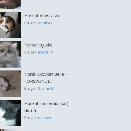
Huskat Anastasia
Bruger:
Annika r
Perser pjuske
Bruger:
michell n
Norsk Skovkat Belle -
FORSVUNDET
Bruger:
Sabine M
Huskat rumle(hun kat)
død :'(
Bruger:
nanna r