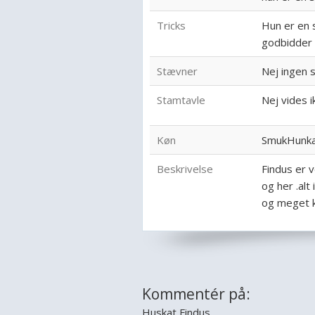
Tricks
Hun er en 
godbidder 
Stævner
Nej ingen s
Stamtavle
Nej vides i
Køn
SmukHunk
Beskrivelse
Findus er v
og her .alt
og meget k
Kommentér på:
Huskat Findus