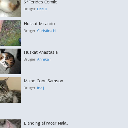
S*Ferides Cemile
Bruger:
Lise B
Huskat Mirando
Bruger:
Christina H
Huskat Anastasia
Bruger:
Annika r
Maine Coon Samson
Bruger:
Ina J
Blanding af racer Nala..