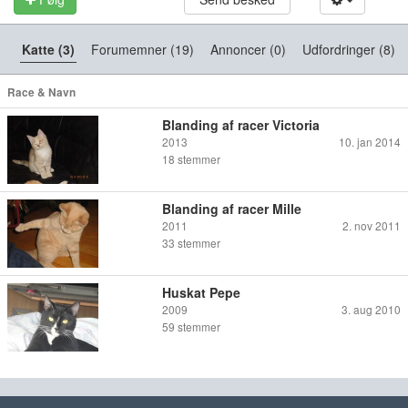
Katte (3)
Forumemner (19)
Annoncer (0)
Udfordringer (8)
Race & Navn
Blanding af racer Victoria
2013
10. jan 2014
18
stemmer
Blanding af racer Mille
2011
2. nov 2011
33
stemmer
Huskat Pepe
2009
3. aug 2010
59
stemmer