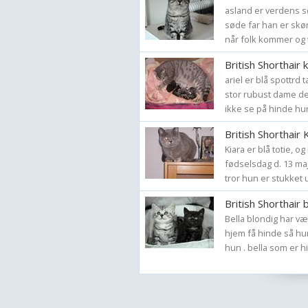
asland er verdens s
søde far han er skø
når folk kommer og 
British Shorthair k
ariel er blå spottr
stor rubust dame der
ikke se på hinde hun
British Shorthair 
Kiara er blå totie, o
fødselsdag d. 13 ma
tror hun er stukket ud
British Shorthair 
Bella blondig har væ
hjem få hinde så hu
hun . bella som er h