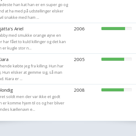
ødeste han kat han er en super go og
nd at ha med på udstellinger elsker
vil snakke med ham ...
jätta's Ariel
2006
d tabby med smukke orange øjne en
 har fået to kuld killinger og det kan
 er kugle stor n...
Kiara
2005
g hende købte jeg fra killing. Hun har
j. Hun elsker at gemme sig, så man
. Kiara er ...
blondig
2008
ret soldt men der var ikke et godt
n er komme hjem til os og her bliver
indes kællenavn e...