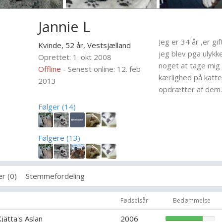
Jannie L
Jeg er 34 år ,er gif
Kvinde, 52 år,
Vestsjælland
jeg blev pga ulykke
Oprettet: 1. okt 2008
noget at tage mig 
Offline
- Senest online: 12. feb
kærlighed på katten
2013
opdrætter af dem.
Følger (14)
Følgere (13)
r (0)
Stemmefordeling
Fødselsår
Bedømmelse
Kjätta's Aslan
2006