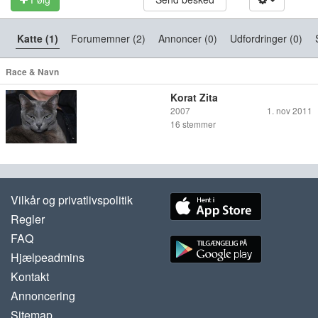
Katte (1)
Forumemner (2)
Annoncer (0)
Udfordringer (0)
Race & Navn
Korat Zita
2007
1. nov 2011
16
stemmer
Vilkår og privatlivspolitik
Regler
FAQ
Hjælpeadmins
Kontakt
Annoncering
Sitemap