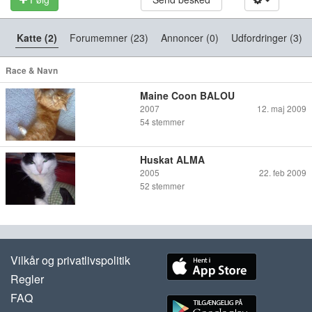
Katte (2)
Forumemner (23)
Annoncer (0)
Udfordringer (3)
Race & Navn
Maine Coon BALOU
2007
12. maj 2009
54
stemmer
Huskat ALMA
2005
22. feb 2009
52
stemmer
Vilkår og privatlivspolitik
Regler
FAQ