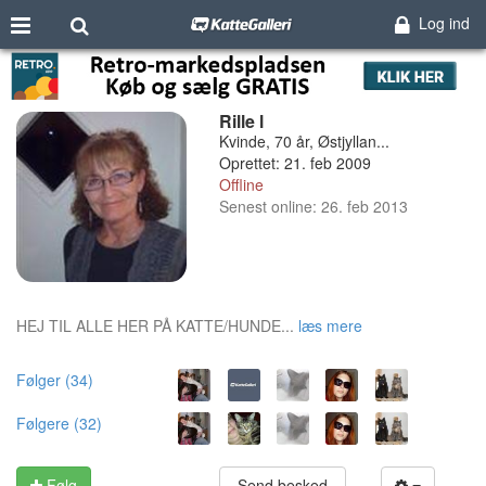
Log ind
Rille l
Kvinde, 70 år, Østjyllan...
Oprettet: 21. feb 2009
Offline
Senest online: 26. feb 2013
HEJ TIL ALLE HER PÅ KATTE/HUNDE...
læs mere
Følger (34)
Følgere (32)
Følg
Send besked