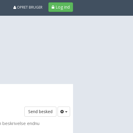
Log ind
OPRET BRUGER
Send besked
n beskrivelse endnu