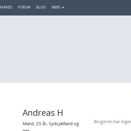
MARKED
FORUM
BLOG
MERE
Andreas H
Brugeren har inge
Mand, 25 år,
Sydsjælland og
øer