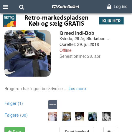
Log ind
Q med Indi-Bob
Kvinde, 29 år, Storkøben...
Oprettet: 29. jul 2018
Offline
Senest online: 28. apr
Brugeren har ingen beskrivelse ...
læs mere
Følger (1)
Følgere (30)
Følg
Send besked