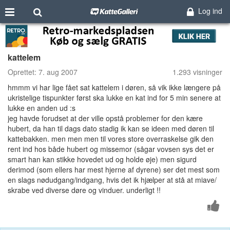
Log ind
kattelem
Oprettet:
7. aug 2007
1.293 visninger
hmmm vi har lige fået sat kattelem i døren, så vik ikke længere på
ukristelige tispunkter først ska lukke en kat ind for 5 min senere at
lukke en anden ud :s
jeg havde forudset at der ville opstå problemer for den kære
hubert, da han til dags dato stadig ik kan se ideen med døren til
kattebakken. men men men til vores store overraskelse gik den
rent ind hos både hubert og missemor (sågar vovsen sys det er
smart han kan stikke hovedet ud og holde øje) men sigurd
derimod (som ellers har mest hjerne af dyrene) ser det mest som
en slags nødudgang/indgang, hvis det ik hjælper at stå at miave/
skrabe ved diverse døre og vinduer. underligt !!