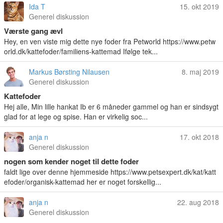
Ida T
15. okt 2019
Generel diskussion
Værste gang ævl
Hey, en ven viste mig dette nye foder fra Petworld https://www.petw
orld.dk/kattefoder/familiens-kattemad Ifølge tek...
Markus Børsting Nilausen
8. maj 2019
Generel diskussion
Kattefoder
Hej alle, Min lille hankat Ib er 6 måneder gammel og han er sindsygt
glad for at lege og spise. Han er virkelig soc...
anja n
17. okt 2018
Generel diskussion
nogen som kender noget til dette foder
faldt lige over denne hjemmeside https://www.petsexpert.dk/kat/katt
efoder/organisk-kattemad her er noget forskellig...
anja n
22. aug 2018
Generel diskussion