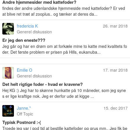
Andre hjemmesider med kattefoder?
findes der andre udenlandske hjemmeside med kattefoder? Er ved
at blive ret træt af zooplus.. og tænker at deres da...
fredericia K
26. mar 2018
Generel diskussion
Er jeg den eneste???
Jeg går og har en drøm om at forkæle mine to katte med kvalitets fo
der. Det første problem er prisen på Hills, eukanuba...
Emilie O
17. mar 2018
Generel diskussion
Det helt rigtige foder - hvad er kravene?
Hej KG :) Jeg har to skønne hunkatte på 10 måneder, som jeg syne
s er lige kraftige nok. Jeg er derfor ude at kigge ...
Janne.*
15. dec 2017
Off Topic
Typisk Postnord :-(
Troede jeg var i god tid at bestille kattefoder og grus mm.. Jeg fik be