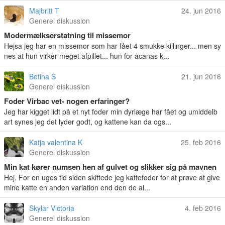
Majbritt T
24. jun 2016
Generel diskussion
Modermælkserstatning til missemor
Hejsa jeg har en missemor som har fået 4 smukke killinger... men sy
nes at hun virker meget afpillet... hun for acanas k...
Betina S
21. jun 2016
Generel diskussion
Foder Virbac vet- nogen erfaringer?
Jeg har kigget lidt på et nyt foder min dyrlæge har fået og umiddelb
art synes jeg det lyder godt, og kattene kan da ogs...
Katja valentina K
25. feb 2016
Generel diskussion
Min kat kører numsen hen af gulvet og slikker sig på mavnen
Hej. For en uges tid siden skiftede jeg kattefoder for at prøve at give
mine katte en anden variation end den de al...
Skylar Victoria
4. feb 2016
Generel diskussion