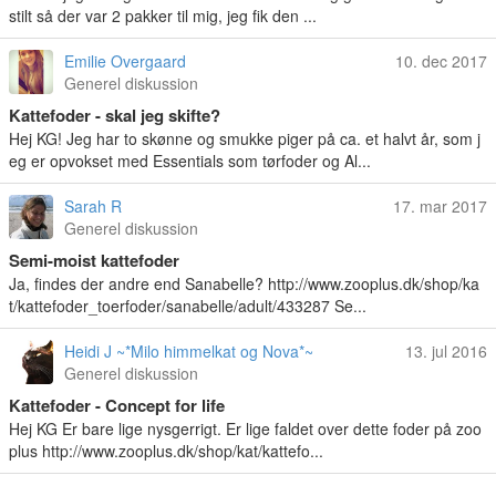
stilt så der var 2 pakker til mig, jeg fik den ...
Emilie Overgaard
10. dec 2017
Generel diskussion
Kattefoder - skal jeg skifte?
Hej KG! Jeg har to skønne og smukke piger på ca. et halvt år, som j
eg er opvokset med Essentials som tørfoder og Al...
Sarah R
17. mar 2017
Generel diskussion
Semi-moist kattefoder
Ja, findes der andre end Sanabelle? http://www.zooplus.dk/shop/ka
t/kattefoder_toerfoder/sanabelle/adult/433287 Se...
Heidi J ~*Milo himmelkat og Nova*~
13. jul 2016
Generel diskussion
Kattefoder - Concept for life
Hej KG Er bare lige nysgerrigt. Er lige faldet over dette foder på zoo
plus http://www.zooplus.dk/shop/kat/kattefo...