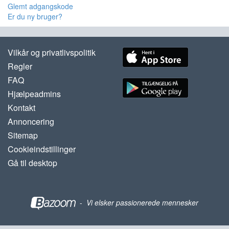
Glemt adgangskode
Er du ny bruger?
Vilkår og privatlivspolitik
Regler
FAQ
Hjælpeadmins
Kontakt
Annoncering
Sitemap
Cookieindstillinger
Gå til desktop
-
Vi elsker passionerede mennesker