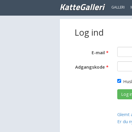
KatteGalleri
GALLERI
Log ind
E-mail
Adgangskode
Hus
Log i
Glemt 
Er du n