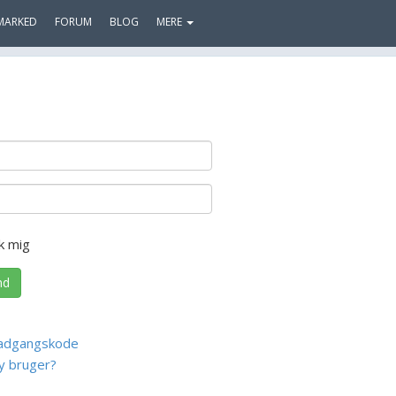
MARKED
FORUM
BLOG
MERE
k mig
nd
adgangskode
y bruger?