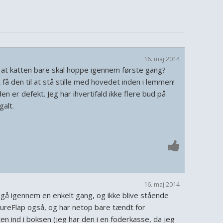
16. maj 2014
, at katten bare skal hoppe igennem første gang?
 få den til at stå stille med hovedet inden i lemmen!
den er defekt. Jeg har ihvertifald ikke flere bud på
alt.
16. maj 2014
e gå igennem en enkelt gang, og ikke blive stående
SureFlap også, og har netop bare tændt for
ten ind i boksen (jeg har den i en foderkasse, da jeg