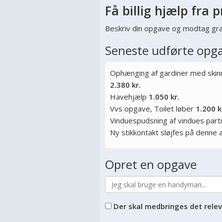
Få billig hjælp fra p
Beskriv din opgave og modtag gra
Seneste udførte opg
Ophænging af gardiner med skinne
2.380 kr.
Havehjælp
1.050 kr.
Vvs opgave, Toilet løber
1.200 k
Vinduespudsning af vindues parti
Ny stikkontakt sløjfes på denne 
Opret en opgave
Der skal medbringes det rele