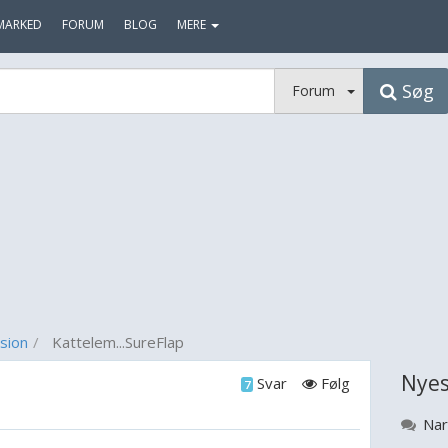
MARKED
FORUM
BLOG
MERE
Søg
Forum
sion
Kattelem...SureFlap
Nyes
Svar
Følg
7
Nar