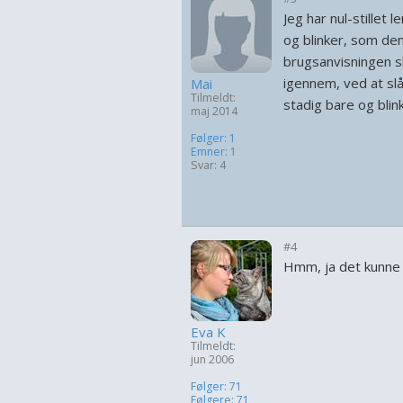
Jeg har nul-stillet
og blinker, som den
brugsanvisningen sk
igennem, ved at slå
Mai
Tilmeldt:
stadig bare og blin
maj 2014
Følger: 1
Emner: 1
Svar: 4
#4
Hmm, ja det kunne 
Eva K
Tilmeldt:
jun 2006
Følger: 71
Følgere: 71