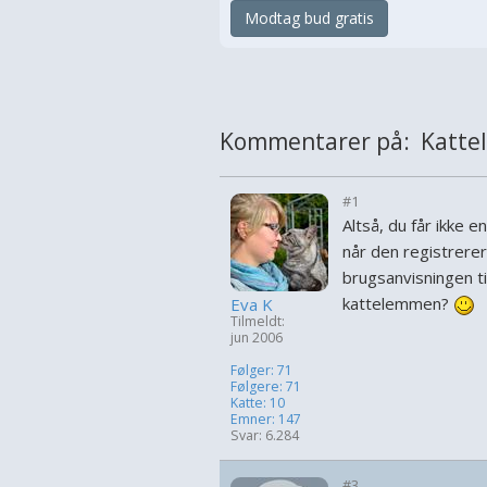
Modtag bud gratis
Kommentarer på: Kattel
#1
Altså, du får ikke e
når den registrerer
brugsanvisningen til
kattelemmen?
Eva K
Tilmeldt:
jun 2006
Følger: 71
Følgere: 71
Katte: 10
Emner: 147
Svar: 6.284
#3