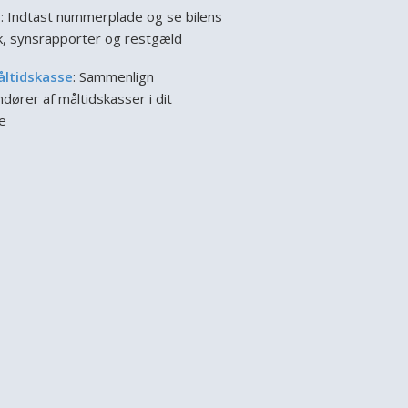
l
: Indtast nummerplade og se bilens
ik, synsrapporter og restgæld
åltidskasse
: Sammenlign
dører af måltidskasser i dit
e