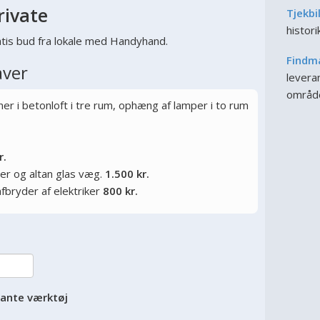
rivate
Tjekbi
histor
tis bud fra lokale med Handyhand.
Findm
aver
leveran
områd
r i betonloft i tre rum, ophæng af lamper i to rum
r.
er og altan glas væg.
1.500 kr.
afbryder af elektriker
800 kr.
vante værktøj