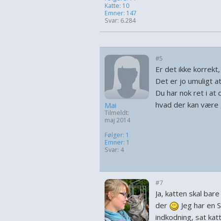
Katte: 10
Emner: 147
Svar: 6.284
#5
Er det ikke korrekt
Det er jo umuligt at
Du har nok ret i at 
hvad der kan være g
Mai
Tilmeldt:
maj 2014
Følger: 1
Emner: 1
Svar: 4
#7
Ja, katten skal bar
der
Jeg har en 
indkodning, sat kat