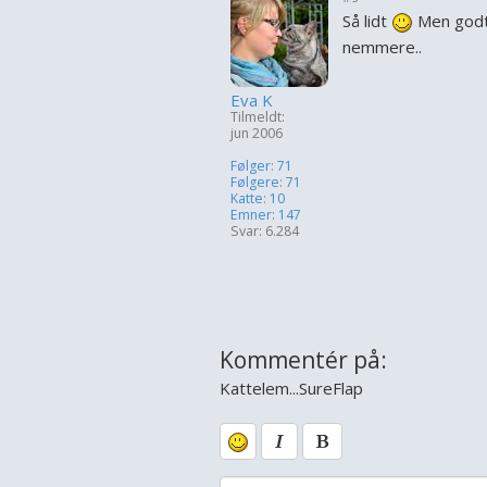
Så lidt
Men godt 
nemmere..
Eva K
Tilmeldt:
jun 2006
Følger: 71
Følgere: 71
Katte: 10
Emner: 147
Svar: 6.284
Kommentér på:
Kattelem...SureFlap