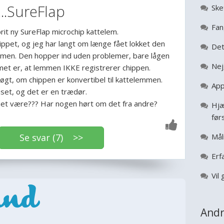
..SureFlap
Ske
Fan
rit ny SureFlap microchip kattelem.
ippet, og jeg har langt om længe fået lokket den
Det
emmen. Den hopper ind uden problemer, bare lågen
Nej
met er, at lemmen IKKE registrerer chippen.
øgt, om chippen er konvertibel til kattelemmen.
App
set, og det er en trædør.
et være??? Har nogen hørt om det fra andre?
Hjæ
før
Se svar (7) >>
Mål
Erf
Vil 
Andr