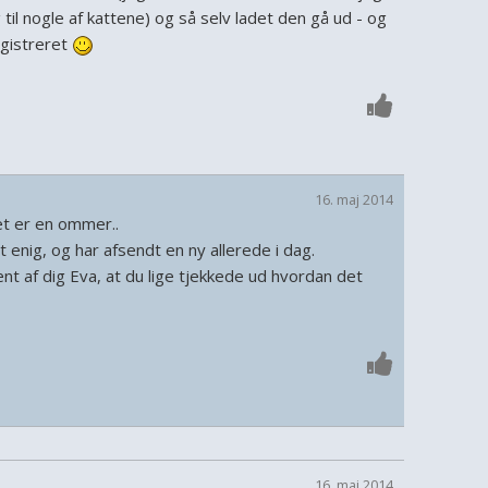
 til nogle af kattene) og så selv ladet den gå ud - og
egistreret
16. maj 2014
et er en ommer..
 enig, og har afsendt en ny allerede i dag.
nt af dig Eva, at du lige tjekkede ud hvordan det
16. maj 2014