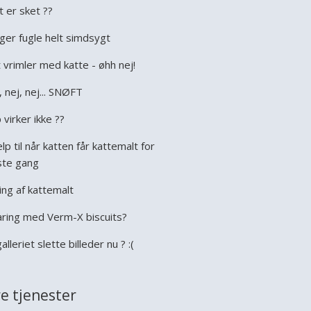
t er sket ??
ger fugle helt simdsygt
 vrimler med katte - øhh nej!
, nej, nej... SNØFT
 virker ikke ??
lp til når katten får kattemalt for
ste gang
ing af kattemalt
aring med Verm-X biscuits?
galleriet slette billeder nu ? :(
e tjenester