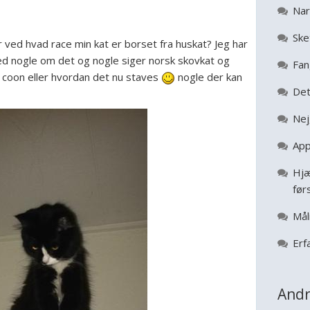
Nar
Ske
 ved hvad race min kat er borset fra huskat? Jeg har
d nogle om det og nogle siger norsk skovkat og
Fan
 coon eller hvordan det nu staves
nogle der kan
Det
Nej
App
Hjæ
før
Mål
Erf
Andr