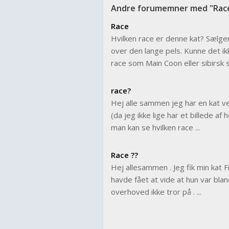
Andre forumemner med "Rac
Race
Hvilken race er denne kat? Sælger
over den lange pels. Kunne det ik
race som Main Coon eller sibirsk s
race?
Hej alle sammen jeg har en kat v
(da jeg ikke lige har et billede af
man kan se hvilken race ...
Race ??
Hej allesammen . Jeg fik min kat F
havde fået at vide at hun var bla
overhoved ikke tror på . ...