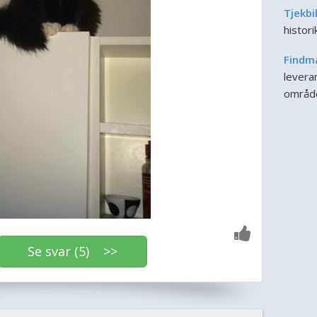
Tjekbi
histor
Findm
leveran
områd
Se svar (5) >>