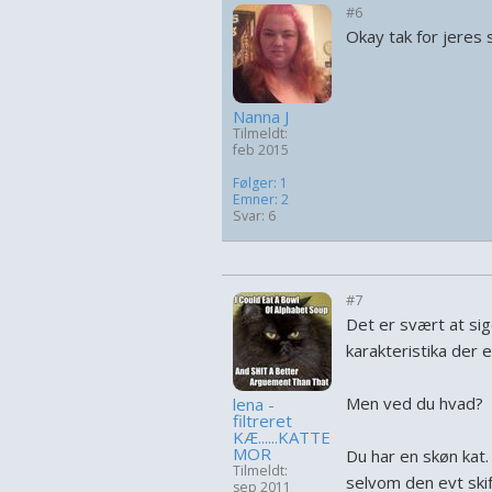
#6
Okay tak for jeres s
Nanna J
Tilmeldt:
feb 2015
Følger: 1
Emner: 2
Svar: 6
#7
Det er svært at sig
karakteristika der
Men ved du hvad?
lena -
filtreret
KÆ......KATTE
MOR
Du har en skøn kat.
Tilmeldt:
selvom den evt skif
sep 2011