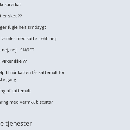
kokurerkat
t er sket ??
ger fugle helt simdsygt
 vrimler med katte - øhh nej!
, nej, nej... SNØFT
 virker ikke ??
lp til når katten får kattemalt for
ste gang
ing af kattemalt
aring med Verm-X biscuits?
e tjenester