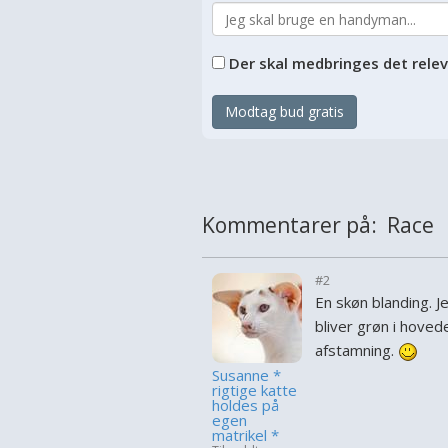
Der skal medbringes det rele
Modtag bud gratis
Kommentarer på: Race
#2
En skøn blanding. J
bliver grøn i hoved
afstamning.
Susanne *
rigtige katte
holdes på
egen
matrikel *