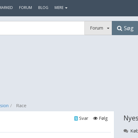
MARKED
FORUM
BLOG
MERE
Søg
Forum
sion
Race
Nyes
Svar
Følg
5
Køb