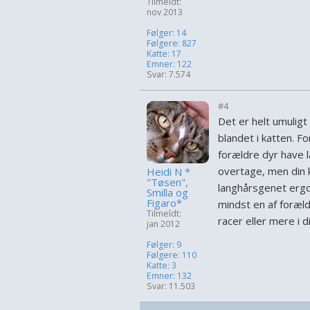
Tilmeldt:
nov 2013
Følger: 14
Følgere: 827
Katte: 17
Emner: 122
Svar: 7.574
#4
Det er helt umuligt
blandet i katten. Fo
forældre dyr have l
overtage, men din k
Heidi N *
"Tøsen",
langhårsgenet ergo 
Smilla og
Figaro*
mindst en af foræld
Tilmeldt:
racer eller mere i di
jan 2012
Følger: 9
Følgere: 110
Katte: 3
Emner: 132
Svar: 11.503