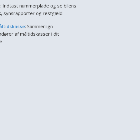
l
: Indtast nummerplade og se bilens
ik, synsrapporter og restgæld
åltidskasse
: Sammenlign
dører af måltidskasser i dit
e