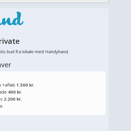
rivate
tis bud fra lokale med Handyhand.
aver
k +afløb
1.500 kr.
lade
400 kr.
Tv
2.200 kr.
r.