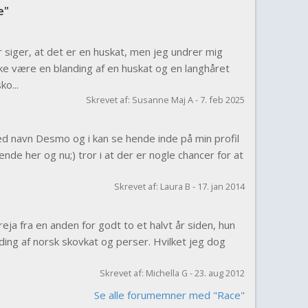
e"
 siger, at det er en huskat, men jeg undrer mig
ke være en blanding af en huskat og en langhåret
ko...
Skrevet af: Susanne Maj A - 7. feb 2025
ed navn Desmo og i kan se hende inde på min profil
 hende her og nu;) tror i at der er nogle chancer for at
Skrevet af: Laura B - 17. jan 2014
reja fra en anden for godt to et halvt år siden, hun
nding af norsk skovkat og perser. Hvilket jeg dog
Skrevet af: Michella G - 23. aug 2012
Se alle forumemner med "Race"