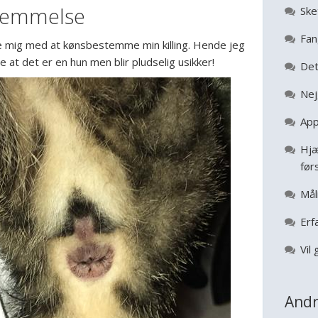
temmelse
Ske
Fan
e mig med at kønsbestemme min killing. Hende jeg
 at det er en hun men blir pludselig usikker!
Det
Nej
App
Hjæ
før
Mål
Erf
Vil 
Andr