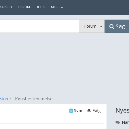
MARKED
FORUM
BLOG
MERE
Søg
Forum
sion
Kønsbestemmelse
Nyes
Svar
Følg
6
Nar