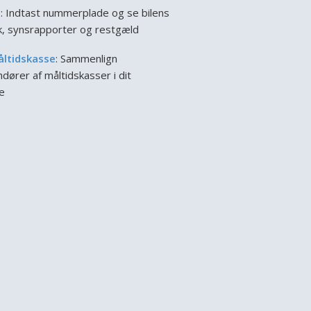
l
: Indtast nummerplade og se bilens
ik, synsrapporter og restgæld
åltidskasse
: Sammenlign
dører af måltidskasser i dit
e