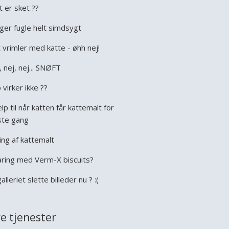
t er sket ??
ger fugle helt simdsygt
 vrimler med katte - øhh nej!
, nej, nej... SNØFT
 virker ikke ??
lp til når katten får kattemalt for
ste gang
ing af kattemalt
aring med Verm-X biscuits?
galleriet slette billeder nu ? :(
e tjenester