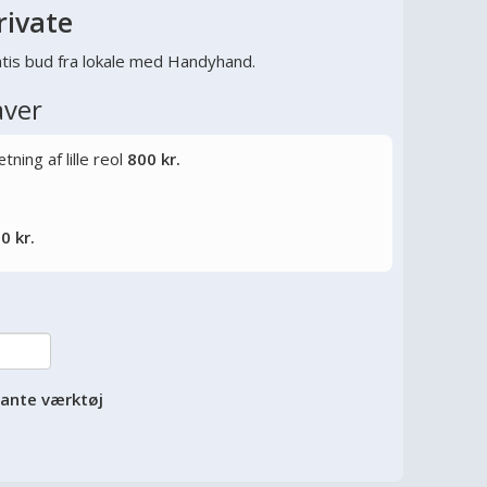
rivate
tis bud fra lokale med Handyhand.
aver
ning af lille reol
800 kr.
0 kr.
vante værktøj