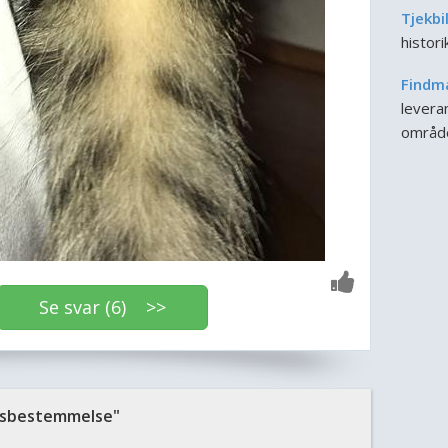
Tjekbi
histor
Findm
leveran
områd
Se svar (6) >>
sbestemmelse"