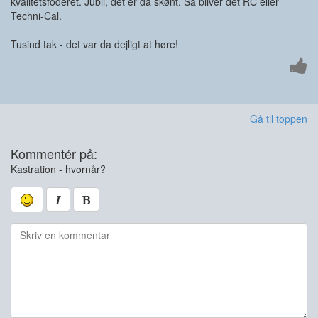
kvalitetsfoderet. Jubii, det er da skønt. Så bliver det RC eller
Techni-Cal.
Tusind tak - det var da dejligt at høre!
Gå til toppen
Kommentér på:
Kastration - hvornår?