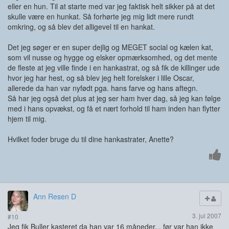
eller en hun. Til at starte med var jeg faktisk helt sikker på at det
skulle være en hunkat. Så forhørte jeg mig lidt mere rundt
omkring, og så blev det alligevel til en hankat.
Det jeg søger er en super dejlig og MEGET social og kælen kat,
som vil nusse og hygge og elsker opmærksomhed, og det mente
de fleste at jeg ville finde i en hankastrat, og så fik de killinger ude
hvor jeg har hest, og så blev jeg helt forelsker i lille Oscar,
allerede da han var nyfødt pga. hans farve og hans aftegn.
Så har jeg også det plus at jeg ser ham hver dag, så jeg kan følge
med i hans opvækst, og få et nært forhold til ham inden han flytter
hjem til mig.
Hvilket foder bruge du til dine hankastrater, Anette?
Ann Resen D
3. jul 2007
#10
Jeg fik Buller kasteret da han var 16 måneder... før var han ikke