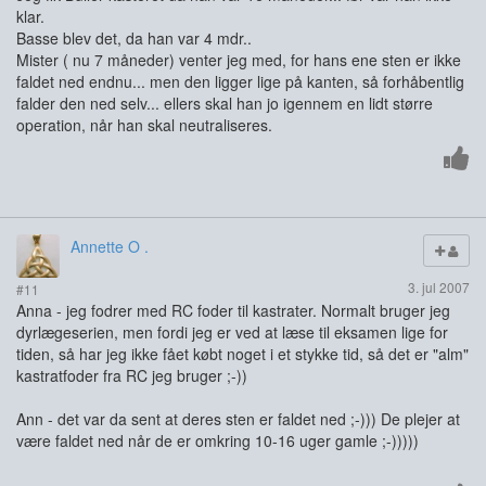
klar.
Basse blev det, da han var 4 mdr..
Mister ( nu 7 måneder) venter jeg med, for hans ene sten er ikke
faldet ned endnu... men den ligger lige på kanten, så forhåbentlig
falder den ned selv... ellers skal han jo igennem en lidt større
operation, når han skal neutraliseres.
Annette O .
3. jul 2007
#11
Anna - jeg fodrer med RC foder til kastrater. Normalt bruger jeg
dyrlægeserien, men fordi jeg er ved at læse til eksamen lige for
tiden, så har jeg ikke fået købt noget i et stykke tid, så det er "alm"
kastratfoder fra RC jeg bruger ;-))
Ann - det var da sent at deres sten er faldet ned ;-))) De plejer at
være faldet ned når de er omkring 10-16 uger gamle ;-)))))