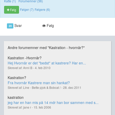
Katte (1)
Forumemner (36)
Følger (7)
Følgere (6)
Følg
Svar
Følg
20
Andre forumemner med "Kastration - hvornår?"
Kastration -Hvornår?
Hej Hvornår er det "bedst" at kastrere? Har en...
Skrevet af: Anni B - 4. feb 2010
Kastration?
Fra hvornår Kastrere man sin hankat?
Skrevet af: Line - Bette pjok & Bobcat / - 28. dec 2011
kastration
jeg har en han mis på 14 mdr han bor sammen med s...
Skrevet af: jane r - 15. feb 2006