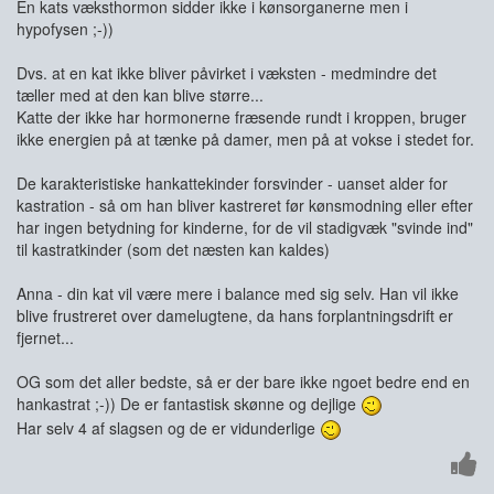
En kats væksthormon sidder ikke i kønsorganerne men i
hypofysen ;-))
Dvs. at en kat ikke bliver påvirket i væksten - medmindre det
tæller med at den kan blive større...
Katte der ikke har hormonerne fræsende rundt i kroppen, bruger
ikke energien på at tænke på damer, men på at vokse i stedet for.
De karakteristiske hankattekinder forsvinder - uanset alder for
kastration - så om han bliver kastreret før kønsmodning eller efter
har ingen betydning for kinderne, for de vil stadigvæk "svinde ind"
til kastratkinder (som det næsten kan kaldes)
Anna - din kat vil være mere i balance med sig selv. Han vil ikke
blive frustreret over damelugtene, da hans forplantningsdrift er
fjernet...
OG som det aller bedste, så er der bare ikke ngoet bedre end en
hankastrat ;-)) De er fantastisk skønne og dejlige
Har selv 4 af slagsen og de er vidunderlige