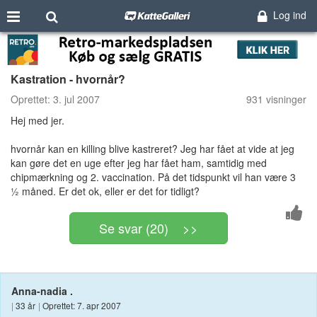
Log ind
Kastration - hvornår?
Oprettet:
3. jul 2007
931 visninger
Hej med jer.
hvornår kan en killing blive kastreret? Jeg har fået at vide at jeg
kan gøre det en uge efter jeg har fået ham, samtidig med
chipmærkning og 2. vaccination. På det tidspunkt vil han være 3
½ måned. Er det ok, eller er det for tidligt?
Se svar (20) >>
Anna-nadia .
|
33 år
|
Oprettet: 7. apr 2007