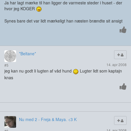
Ja har lagt mærke til han ligger de varmeste steder i huset - der
hvor jeg KOGER
Synes bare det var lidt mærkeligt han næsten brændte sit ansigt
*Beltane*
14. apr 2008
#5
jeg kan nu godt li lugten af våd hund
Lugter lidt som kaptajn
knas
Nu med 2 - Freja & Maya. <3 K
14. apr 2008
#6