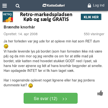
Log ind
Brændte knorhår
Oprettet:
14. apr 2008
550 visninger
Ja her forleden var jeg ude for at opleve min kat som RET dum
Vi havde levende lys på bordet (som han forresten ikke må være
på) og da min mor og jeg vendte os om for at stille mad på
bordet, står katten med hovedet stukket GODT ned i lyset, så
hans hår over øjnene og lidt af hans knorhår begynder at smelte.
Han opdagede INTET før vi fik ham taget væk.
Har i nogensinde oplevet noget lignene eller har jeg jordens
dummeste kat?
Se svar (12) >>