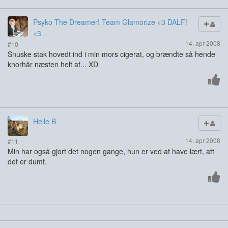
Psyko The Dreamer! Team Glamorize <3 DALF!
<3 .
14. apr 2008
#10
Snuske stak hovedt ind i min mors cigerat, og brændte så hende
knorhår næsten helt af... XD
Helle B
14. apr 2008
#11
Min har også gjort det nogen gange, hun er ved at have lært, att
det er dumt.