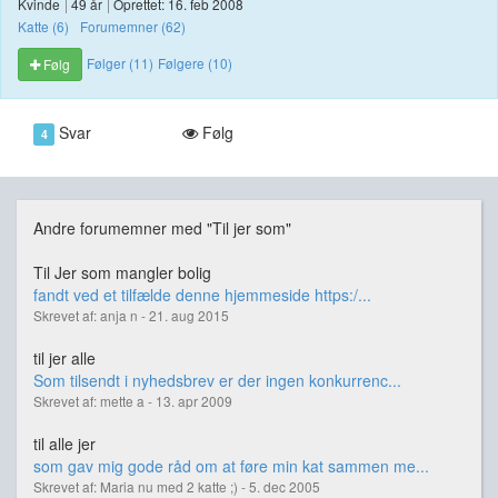
Kvinde
|
49 år
|
Oprettet: 16. feb 2008
Katte (6)
Forumemner (62)
Følger (11)
Følgere (10)
Følg
Svar
Følg
4
Andre forumemner med "Til jer som"
Til Jer som mangler bolig
fandt ved et tilfælde denne hjemmeside https:/...
Skrevet af: anja n - 21. aug 2015
til jer alle
Som tilsendt i nyhedsbrev er der ingen konkurrenc...
Skrevet af: mette a - 13. apr 2009
til alle jer
som gav mig gode råd om at føre min kat sammen me...
Skrevet af: Maria nu med 2 katte ;) - 5. dec 2005