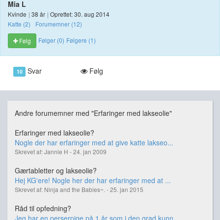
Mia L
Kvinde
|
38 år
|
Oprettet: 30. aug 2014
Katte (2)
Forumemner (12)
Følger (0)
Følgere (1)
Følg
Svar
Følg
10
Andre forumemner med "Erfaringer med lakseolie"
Erfaringer med lakseolie?
Nogle der har erfaringer med at give katte lakseo...
Skrevet af: Jannie H - 24. jan 2009
Gærtabletter og lakseolie?
Hej KG'ere! Nogle her der har erfaringer med at ...
Skrevet af: Ninja and the Babies~. - 25. jan 2015
Råd til opfedning?
Jeg har en perserpige på 1 år som i den grad kunn...