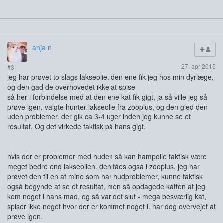
anja n
27. apr 2015
#3
jeg har prøvet to slags lakseolie. den ene fik jeg hos min dyrlæge,
og den gad de overhovedet ikke at spise
så her i forbindelse med at den ene kat fik gigt, ja så ville jeg så
prøve igen. valgte hunter lakseolie fra zooplus, og den gled den
uden problemer. der gik ca 3-4 uger inden jeg kunne se et
resultat. Og det virkede faktisk på hans gigt.
hvis der er problemer med huden så kan hampolie faktisk være
meget bedre end lakseolien. den fåes også i zooplus. jeg har
prøvet den til en af mine som har hudproblemer, kunne faktisk
også begynde at se et resultat, men så opdagede katten at jeg
kom noget i hans mad, og så var det slut - mega besværlig kat,
spiser ikke noget hvor der er kommet noget i. har dog overvejet at
prøve igen.