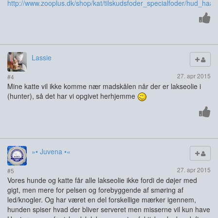
http://www.zooplus.dk/shop/kat/tilskudsfoder_specialfoder/hud_haa
Lassie
27. apr 2015
#4
Mine katte vil ikke komme nær madskålen når der er lakseolie i
(hunter), så det har vi opgivet herhjemme
»• Juvena •«
27. apr 2015
#5
Vores hunde og katte får alle lakseolie ikke fordi de døjer med
gigt, men mere for pelsen og forebyggende af smøring af
led/knogler. Og har været en del forskellige mærker igennem,
hunden spiser hvad der bliver serveret men misserne vil kun have