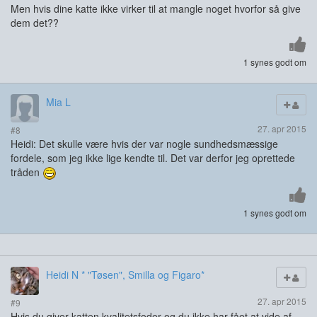
Men hvis dine katte ikke virker til at mangle noget hvorfor så give
dem det??
1 synes godt om
Mia L
27. apr 2015
#8
Heidi: Det skulle være hvis der var nogle sundhedsmæssige
fordele, som jeg ikke lige kendte til. Det var derfor jeg oprettede
tråden
1 synes godt om
Heidi N * "Tøsen", Smilla og Figaro*
27. apr 2015
#9
Hvis du giver katten kvalitetsfoder og du ikke har fået at vide af