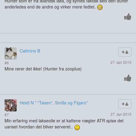
Hunter som er fra islandsk laks, og syntes faktisk selv den dufter
anderledes end de andre og virker mere fedtet.
Cathrine B
27. apr 2015
#6
Mine rører det ikke! (Hunter fra zooplus)
Heidi N * "Tøsen", Smilla og Figaro*
27. apr 2015
#7
Min erfaring med lakseolie er at kattene nægter ATR spise det
uanset hvordan det bliver serveret..