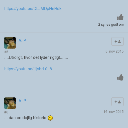
https://youtu.be/DLJMDpHnRdk
2 synes godt om
A. P
5. nov 2015
#5
....Utroligt, hvor det lyder rigtigt.......
https://youtu.be/tiljsbrL0_8
A. P
16. nov 2015
#6
... dan en dejlig historie