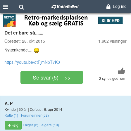
Log ind
Det er bare så.......
Oprettet:
28. okt 2015
1.602 visninger
Nytænkende....
https://youtu.be/qtFjmNpT7K0
Se svar (5) >>
2 synes godt om
A. P
Kvinde
|
60 år
|
Oprettet: 9. apr 2014
Katte (1)
Forumemner (52)
Følger (2)
Følgere (19)
Følg