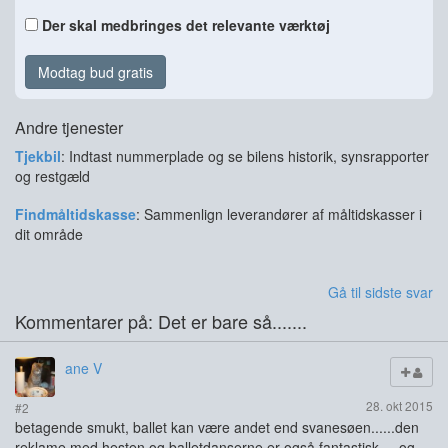
Der skal medbringes det relevante værktøj
Modtag bud gratis
Andre tjenester
Tjekbil
: Indtast nummerplade og se bilens historik, synsrapporter
og restgæld
Findmåltidskasse
: Sammenlign leverandører af måltidskasser i
dit område
Gå til sidste svar
Kommentarer på: Det er bare så.......
ane V
28. okt 2015
#2
betagende smukt, ballet kan være andet end svanesøen......den
reklame med hesten og balletdanserne er også fantastisk.....og