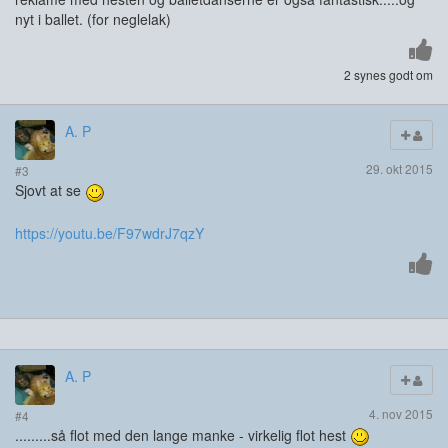
nyt i ballet. (for neglelak)
2 synes godt om
A. P
29. okt 2015
#3
Sjovt at se
https://youtu.be/F97wdrJ7qzY
A. P
4. nov 2015
#4
.........så flot med den lange manke - virkelig flot hest