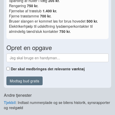
Spartling af huller i væg
205 kr.
Rengøring
750 kr.
Fjernelse af træstub
1.400 kr.
Fjerne træstamme
700 kr.
Bruser slangen er kommet løs for brus hovedet
500 kr.
Elektrikerhjælp til udskiftning lysdæmperkontakter til
almindelig tænd/sluk kontakter
750 kr.
Opret en opgave
Der skal medbringes det relevante værktøj
Modtag bud gratis
Andre tjenester
Tjekbil
: Indtast nummerplade og se bilens historik, synsrapporter
og restgæld