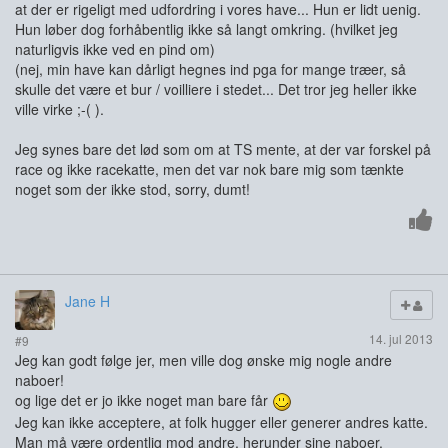
at der er rigeligt med udfordring i vores have... Hun er lidt uenig.
Hun løber dog forhåbentlig ikke så langt omkring. (hvilket jeg
naturligvis ikke ved en pind om)
(nej, min have kan dårligt hegnes ind pga for mange træer, så
skulle det være et bur / voilliere i stedet... Det tror jeg heller ikke
ville virke ;-( ).
Jeg synes bare det lød som om at TS mente, at der var forskel på
race og ikke racekatte, men det var nok bare mig som tænkte
noget som der ikke stod, sorry, dumt!
Jane H
14. jul 2013
#9
Jeg kan godt følge jer, men ville dog ønske mig nogle andre
naboer!
og lige det er jo ikke noget man bare får
Jeg kan ikke acceptere, at folk hugger eller generer andres katte.
Man må være ordentlig mod andre, herunder sine naboer.