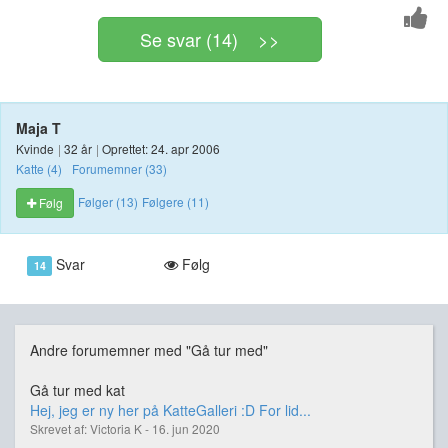
Se svar (14) >>
Maja T
Kvinde
|
32 år
|
Oprettet: 24. apr 2006
Katte (4)
Forumemner (33)
Følger (13)
Følgere (11)
Følg
Svar
Følg
14
Andre forumemner med "Gå tur med"
Gå tur med kat
Hej, jeg er ny her på KatteGalleri :D For lid...
Skrevet af: Victoria K - 16. jun 2020