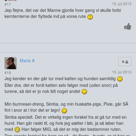
15. jul 2013
#17
Jep flejne, det var det Manne gjorde hver gang vi skulle forbi
kernterrierne der flyttede ind på vores rute
Maria A
15. jul 2013
#18
Jeg kender en der går tur med katten og hunden samtidig
Eller dvs. det er fordi katten selv følger med (uden snor) på
turene, så det er jo nok lidt noget andet
Min burmeser-dreng, Simba, og min huskatte-pige, Pixie, går SÅ
fint i snor at i tror det er løgn!
Simba specielt. Det er virkelig ingen forskel fra at gå tur med en
hund. Han går raskt til, og hvis jeg sætter i løb, ja så løber han
med
Han følger MIG, så det er mig der bestemmer ruten.
Den eneste forskel fra ham og så - de fleste - hunde, er at han er