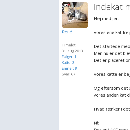
Indekat m
Hej med jer.
René
Vores ene kat frej
Tilmeldt:
Det startede med 
31. aug 2013
Men nu er det bleve
Følger: 1
Det er placeret o
Katte: 2
Emner: 9
Vores katte er be
Svar: 67
Og eftersom det s
vores anden kat de
Hvad tænker i de
Nb.
Der er IKKE spor a