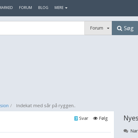
MARKED
FORUM
BLOG
MERE
Søg
Forum
sion
Indekat med sår på ryggen..
Nyes
Svar
Følg
7
Nar