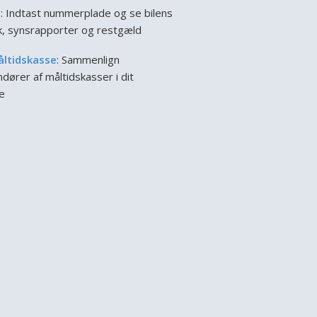
l
: Indtast nummerplade og se bilens
ik, synsrapporter og restgæld
åltidskasse
: Sammenlign
dører af måltidskasser i dit
e