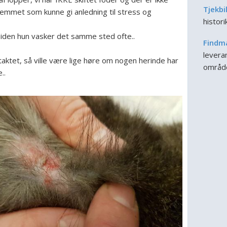
Tjekbi
hjemmet som kunne gi anledning til stress og
histor
siden hun vasker det samme sted ofte..
Findm
leveran
aktet, så ville være lige høre om nogen herinde har
områd
..