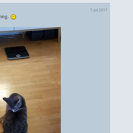
7. jul 2017
ing..