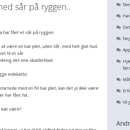
ed sår på ryggen..
Ske
Fan
Det
a har fået et sår på ryggen.
Nej
at være en bar plet, uden Sår, med helt glat hud.
App
t til et sår.
mkring det ene skulderblad.
Hjæ
før
gge indekatte.
Mål
tartede med en fin bar plet, kan det jo ikke være
Erf
r har fået fat..
Vil 
t kan være?
Andr
f lopper, vi har IKKE skiftet foder og der er ikke