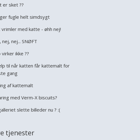
t er sket ??
ger fugle helt simdsygt
 vrimler med katte - øhh nej!
, nej, nej... SNØFT
 virker ikke ??
lp til når katten får kattemalt for
ste gang
ing af kattemalt
aring med Verm-X biscuits?
galleriet slette billeder nu ? :(
e tjenester