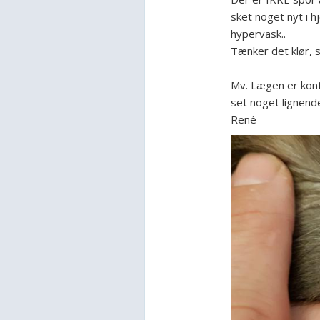
sket noget nyt i 
hypervask..
Tænker det klør, 
Mv. Lægen er kont
set noget lignende
René