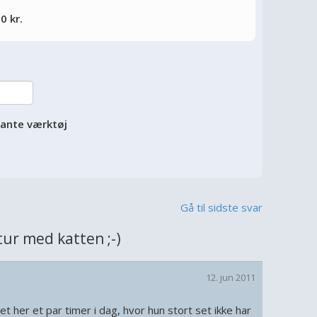
0 kr.
vante værktøj
Gå til sidste svar
ur med katten ;-)
12. jun 2011
et her et par timer i dag, hvor hun stort set ikke har