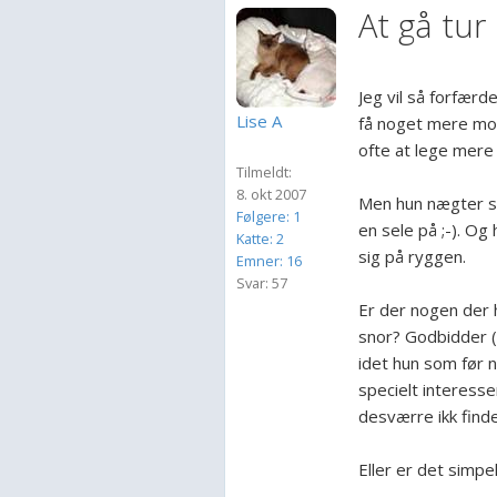
At gå tur
Jeg vil så forfærd
Lise A
få noget mere moti
ofte at lege mere 
Tilmeldt:
8. okt 2007
Men hun nægter si
Følgere: 1
en sele på ;-). Og
Katte: 2
sig på ryggen.
Emner: 16
Svar: 57
Er der nogen der h
snor? Godbidder (
idet hun som før 
specielt interess
desværre ikk find
Eller er det simpe