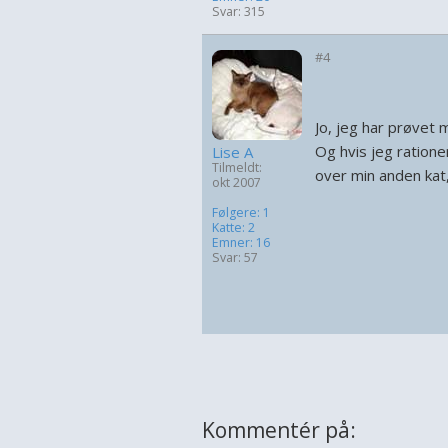
Svar: 315
#4
Jo, jeg har prøvet 
Og hvis jeg ratione
Lise A
Tilmeldt:
over min anden kat
okt 2007
Følgere: 1
Katte: 2
Emner: 16
Svar: 57
Kommentér på: