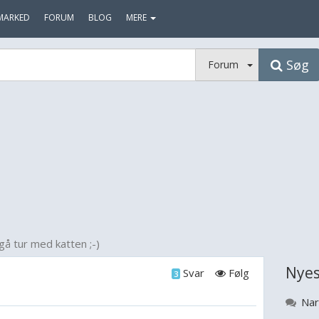
MARKED
FORUM
BLOG
MERE
Søg
Forum
gå tur med katten ;-)
Nyes
Svar
Følg
3
Nar