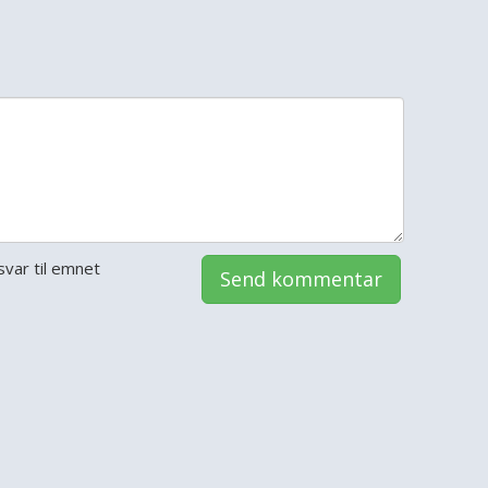
var til emnet
Send kommentar