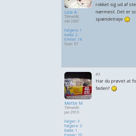
rokket sig ud af ste
nærmest. Det er so
Lise A
Tilmeldt:
spændetrøje
okt 2007
Følgere: 1
Katte: 2
Emner: 16
Svar: 57
#3
Har du prøvet at fo
føden?
Mette M
Tilmeldt:
jan 2010
Følger: 3
Følgere: 3
Katte: 1
Emner: 20