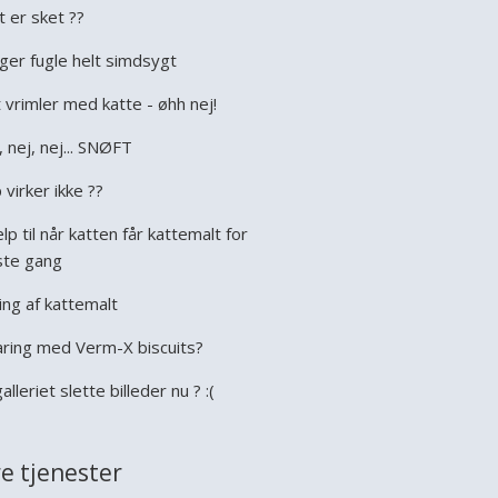
t er sket ??
ger fugle helt simdsygt
 vrimler med katte - øhh nej!
, nej, nej... SNØFT
 virker ikke ??
lp til når katten får kattemalt for
ste gang
ing af kattemalt
aring med Verm-X biscuits?
galleriet slette billeder nu ? :(
e tjenester