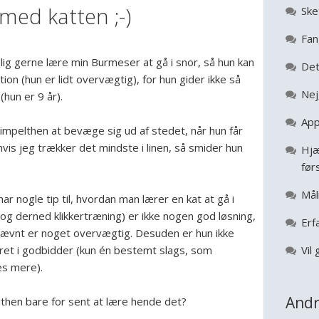
 med katten ;-)
Ske
Fan
elig gerne lære min Burmeser at gå i snor, så hun kan
Det
on (hun er lidt overvægtig), for hun gider ikke så
Nej
(hun er 9 år).
App
mpelthen at bevæge sig ud af stedet, når hun får
 hvis jeg trækker det mindste i linen, så smider hun
Hjæ
før
Mål
ar nogle tip til, hvordan man lærer en kat at gå i
og derned klikkertræning) er ikke nogen god løsning,
Erf
nævnt er noget overvægtig. Desuden er hun ikke
eret i godbidder (kun én bestemt slags, som
Vil 
es mere).
Andr
lthen bare for sent at lære hende det?