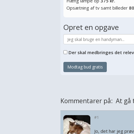
Hæng lampe op
375 kr.
Opsætning af tv samt billeder
80
Opret en opgave
Der skal medbringes det rele
Modtag bud gratis
Kommentarer på: At gå t
#1
Jo, det har jeg prøv