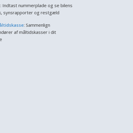
l
: Indtast nummerplade og se bilens
ik, synsrapporter og restgæld
åltidskasse
: Sammenlign
dører af måltidskasser i dit
e