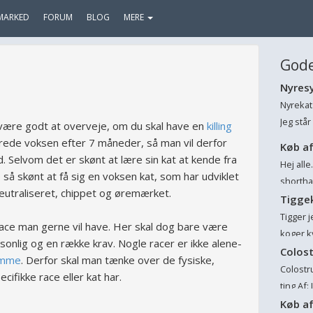
MARKED
FORUM
BLOG
MERE
Gode
Nyres
Nyrekat 
Jeg stå
 være godt at overveje, om du skal have en
killing
ved god
lerede voksen efter 7 måneder, så man vil derfor
Køb af
har sna
tid. Selvom det er skønt at lære sin kat at kende fra
Hej alle
ge så skønt at få sig en voksen kat, som har udviklet
shorthai
eutraliseret, chippet og øremærket.
lille ka
Tigge
nær umul
Tigger j
race man gerne vil have. Her skal dog bare være
koger ky
rsonlig og en række krav. Nogle racer er ikke alene-
uskyldig
Colost
omme
. Derfor skal man tænke over de fysiske,
starter 
Colostr
ifikke race eller kat har.
ting Af:
rigtig 
Køb af