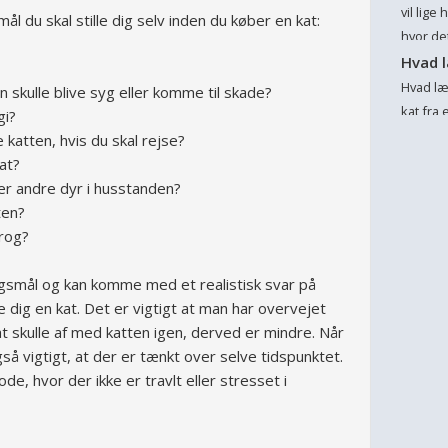
berolig
vil lige
ål du skal stille dig selv inden du køber en kat:
taget ...
hvor det
indtil 
Hvad l
håber n
Hvad læ
n skulle blive syg eller komme til skade?
intresser
kat fra 
gi?
under e
katten, hvis du skal rejse?
Hvad lig
kat?
ler andre dyr i husstanden?
ten?
rog?
rgsmål og kan komme med et realistisk svar på
fe dig en kat. Det er vigtigt at man har overvejet
 at skulle af med katten igen, derved er mindre. Når
gså vigtigt, at der er tænkt over selve tidspunktet.
de, hvor der ikke er travlt eller stresset i