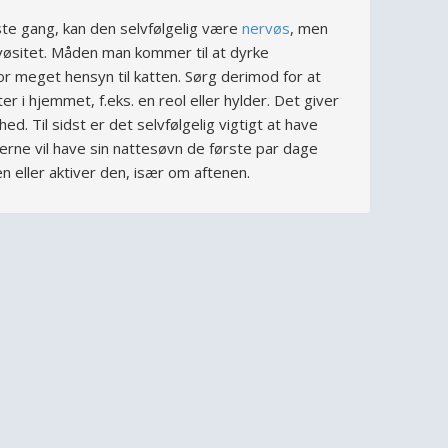
te gang, kan den selvfølgelig være
nervøs
, men
rvøsitet. Måden man kommer til at dyrke
or meget hensyn til katten. Sørg derimod for at
ter i hjemmet, f.eks. en reol eller hylder. Det giver
ed. Til sidst er det selvfølgelig vigtigt at have
gerne vil have sin nattesøvn de første par dage
 eller aktiver den, især om aftenen.