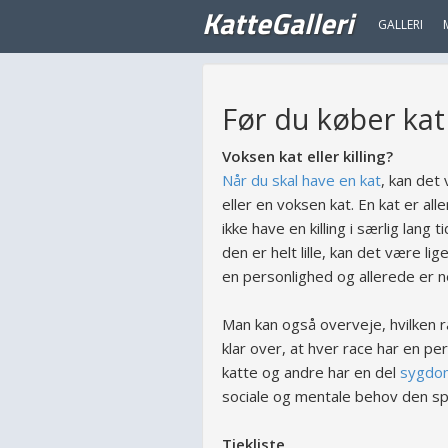
KatteGalleri
GALLERI
Før du køber kat
Voksen kat eller killing?
Når du skal have en kat
, kan det
eller en voksen kat. En kat er al
ikke have en killing i særlig lang 
den er helt lille, kan det være li
en personlighed og allerede er n
Man kan også overveje, hvilken 
klar over, at hver race har en pe
katte og andre har en del
sygd
sociale og mentale behov den spec
Tjekliste