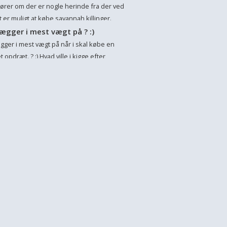
ende effekt. Colostrum er råmælk fra ko -
 hører om der er nogle herinde fra der ved
 er muligt at købe savannah killinger.
videre kender vi godt savannahkat.dk
ægger i mest vægt på ? :)
ogle kan hjælpe da vi er meget
gger i mest vægt på når i skal købe en
et i...
et opdræt. ? :) Hvad ville i kigge efter
t besøg ? Har i nogle bestemte krav ?
ger i mest vægt på ? Jeg er bare nysger...