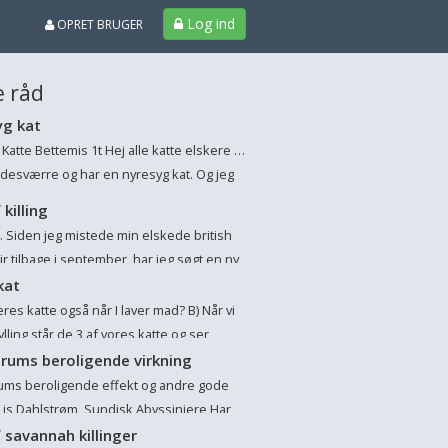
Log ind
OPRET BRUGER
 råd
yg kat
Katte Bettemis 1t Hej alle katte elskere …
r desværre og har en nyresyg kat. Og jeg
t det er begrænset tid jeg har ham. Jeg
 killing
kket med 2 forskellige dyrelæger da...
.. Siden jeg mistede min elskede british
r tilbage i september, har jeg søgt en ny
t. Men jeg synes godt nok det er noget
kat
igt at finde den rette kat. Jeg kan k...
eres katte også når I laver mad? B) Når vi
lling står de 3 af vores katte og ser
e ud og siger; ”giv os noget kylling”. De
rums beroligende virkning
tiggeriet når de lugter kyllingen fra gry...
ums beroligende effekt og andre gode
 Lis Dahlstrøm, Sundisk Abyssiniere Har
god erfaring med at Colostrum har en
 savannah killinger