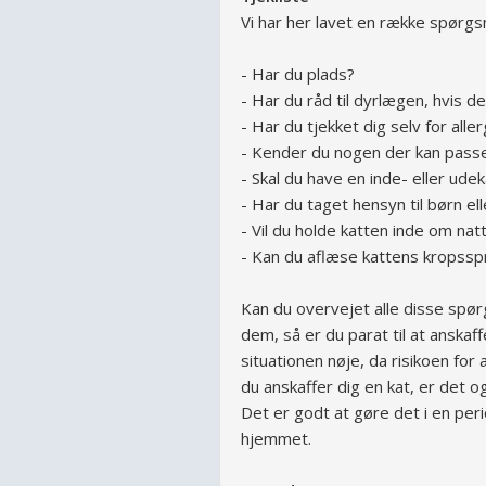
Vi har her lavet en række spørgsm
- Har du plads?
- Har du råd til dyrlægen, hvis de
- Har du tjekket dig selv for aller
- Kender du nogen der kan passe 
- Skal du have en inde- eller ude
- Har du taget hensyn til børn el
- Vil du holde katten inde om nat
- Kan du aflæse kattens kropssp
Kan du overvejet alle disse spø
dem, så er du parat til at anskaf
situationen nøje, da risikoen for
du anskaffer dig en kat, er det o
Det er godt at gøre det i en perio
hjemmet.