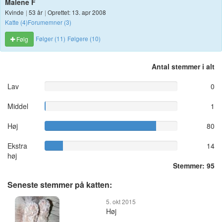
Malene F
Kvinde
|
53 år
|
Oprettet: 13. apr 2008
Katte (4)
Forumemner (3)
Følger (11)
Følgere (10)
Følg
Antal stemmer i alt
Lav
0
Middel
1
Høj
80
Ekstra
14
høj
Stemmer: 95
Seneste stemmer på katten:
5. okt 2015
Høj