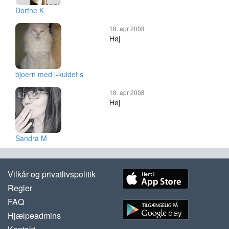
Dorthe K
18. apr 2008
Høj
bjoern med l-kuldet s
18. apr 2008
Høj
Sandra M
Vilkår og privatlivspolitik
Regler
FAQ
Hjælpeadmins