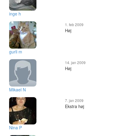
inge h
1. feb 2009
Høj
gurli m
14. jan 2009
Høj
Mikael N
7. jan 2009
Ekstra høj
Nina P